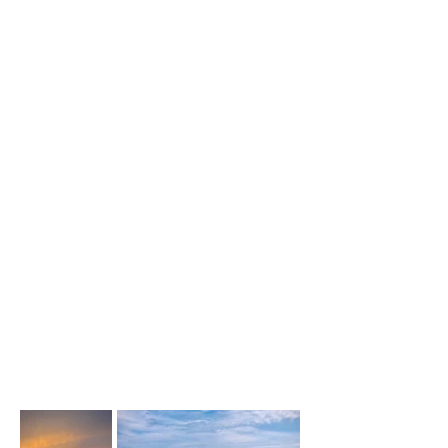
Sarbinowa i okolic, są szerokie
piaszczyste plaże z długimi
nadmorskimi promenadami oraz
malowniczymi łagodnymi
wydmami.
To wyjątkowe miejsce zachwyca
naturalnym pięknem i sprzyja
relaksowi
o każdej porze roku zarówno
podczas letniego wypoczynku,
jak i spokojnych spacerów poza
sezonem