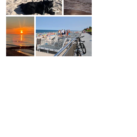
Atrakcje
Poza relaksem na plaży i w
naszym ośrodku, okoliczne tereny
zachęcają do aktywnego
wypoczynku i oferują mnóstwo
atrakcji, które sprawią, że każdy
dzień będzie pełen
niezapomnianych wrażeń